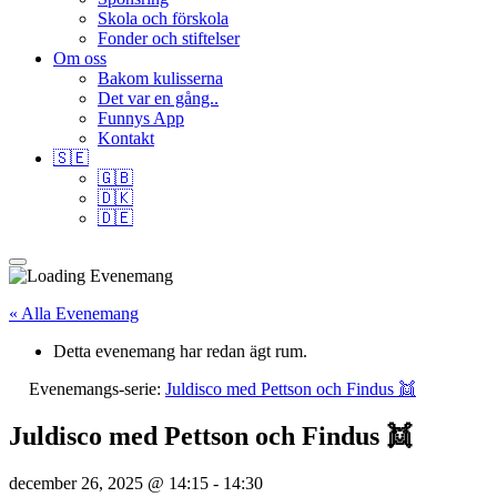
Skola och förskola
Fonder och stiftelser
Om oss
Bakom kulisserna
Det var en gång..
Funnys App
Kontakt
🇸🇪
🇬🇧
🇩🇰
🇩🇪
« Alla Evenemang
Detta evenemang har redan ägt rum.
Evenemangs-serie:
Juldisco med Pettson och Findus 👯
Juldisco med Pettson och Findus 👯
december 26, 2025 @ 14:15
-
14:30