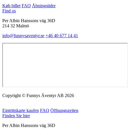
Køb billet
FAQ
Åbningstider
Find os
Per Albin Hanssons väg 36D
214 32 Malmö
info@funnysaventyr.se
+46 40 677 14 41
Copyright © Funnys Äventyr AB 2026
Eintrittskarte kaufen
FAQ
Öffnungszeiten
Finden Sie hier
Per Albin Hanssons väg 36D