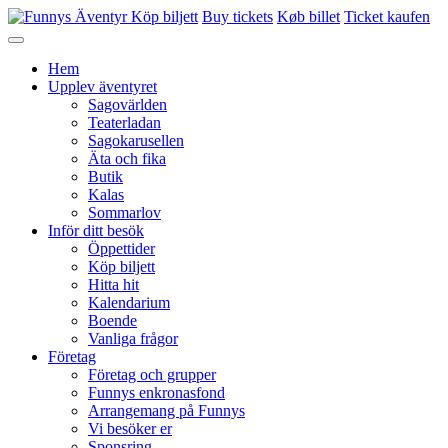
Köp biljett
Buy tickets
Køb billet
Ticket kaufen
Hem
Upplev äventyret
Sagovärlden
Teaterladan
Sagokarusellen
Äta och fika
Butik
Kalas
Sommarlov
Inför ditt besök
Öppettider
Köp biljett
Hitta hit
Kalendarium
Boende
Vanliga frågor
Företag
Företag och grupper
Funnys enkronasfond
Arrangemang på Funnys
Vi besöker er
Sponsring