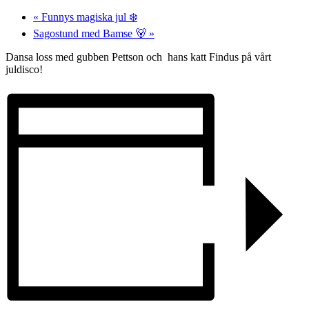
«
Funnys magiska jul ❄️
Sagostund med Bamse 🐻
»
Dansa loss med gubben Pettson och hans katt Findus på vårt
juldisco!