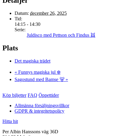
Detaljer
Datum:
december 26, 2025
Tid:
14:15 - 14:30
Serie:
Juldisco med Pettson och Findus 👯
Plats
Det magiska trädet
«
Funnys magiska jul ❄️
Sagostund med Bamse 🐻
»
Köp biljetter
FAQ
Öppettider
Allmänna försäljningsvillkor
GDPR & integritetspolicy
Hitta hit
Per Albin Hanssons väg 36D