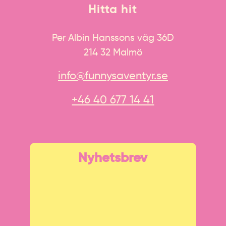
Hitta hit
Per Albin Hanssons väg 36D
214 32 Malmö
info@funnysaventyr.se
+46 40 677 14 41
Nyhetsbrev