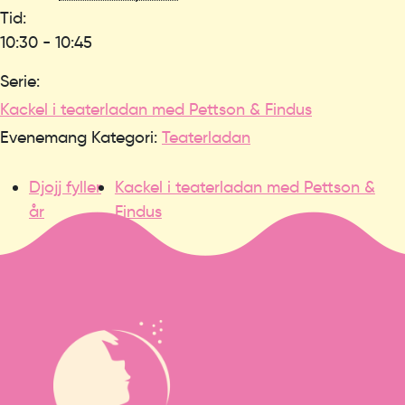
Tid:
10:30 - 10:45
Serie:
Kackel i teaterladan med Pettson & Findus
Evenemang Kategori:
Teaterladan
Djojj fyller
Kackel i teaterladan med Pettson &
år
Findus