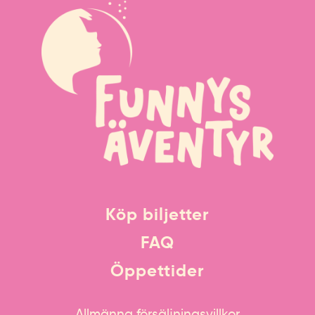
Köp biljetter
FAQ
Öppettider
Allmänna försäljningsvillkor