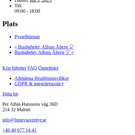
Datum:
juli 3, 2025
Tid:
09:00 - 18:00
Plats
Pysselhörnan
«
Busligheter, Alfons Åberg 🎈
Busligheter, Alfons Åberg 🎈
»
Köp biljetter
FAQ
Öppettider
Allmänna försäljningsvillkor
GDPR & integritetspolicy
Hitta hit
Per Albin Hanssons väg 36D
214 32 Malmö
info@funnysaventyr.se
+46 40 677 14 41