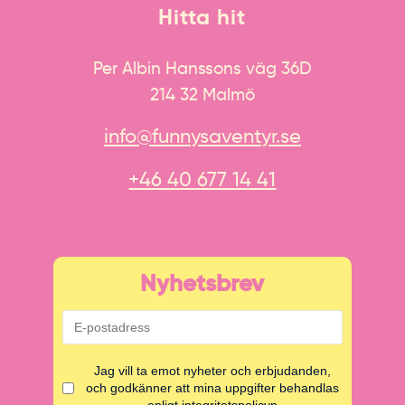
Hitta hit
Per Albin Hanssons väg 36D
214 32 Malmö
info@funnysaventyr.se
+46 40 677 14 41
Nyhetsbrev
Jag vill ta emot nyheter och erbjudanden,
och godkänner att mina uppgifter behandlas
enligt integritetspolicyn