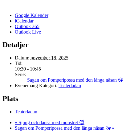
Google Kalender
iCalendar
Outlook 365
Outlook Live
Detaljer
Datum:
november 18, 2025
Tid:
10:30 - 10:45
Serie:
Sagan om Pomperipossa med den långa näsan 🤥
Evenemang Kategori:
Teaterladan
Plats
Teaterladan
«
Sjung och dansa med monstret 😈
Sagan om Pomperipossa med den långa näsan 🤥
»