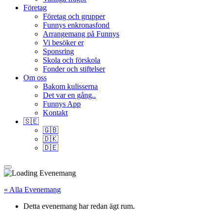
Företag
Företag och grupper
Funnys enkronasfond
Arrangemang på Funnys
Vi besöker er
Sponsring
Skola och förskola
Fonder och stiftelser
Om oss
Bakom kulisserna
Det var en gång..
Funnys App
Kontakt
🇸🇪
🇬🇧
🇩🇰
🇩🇪
« Alla Evenemang
Detta evenemang har redan ägt rum.