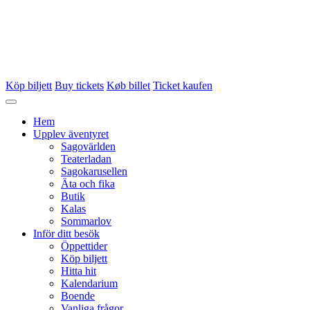
Köp biljett
Buy tickets
Køb billet
Ticket kaufen
Hem
Upplev äventyret
Sagovärlden
Teaterladan
Sagokarusellen
Äta och fika
Butik
Kalas
Sommarlov
Inför ditt besök
Öppettider
Köp biljett
Hitta hit
Kalendarium
Boende
Vanliga frågor