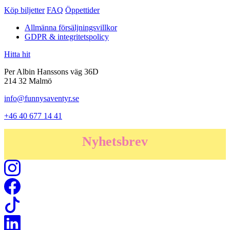
Köp biljetter
FAQ
Öppettider
Allmänna försäljningsvillkor
GDPR & integritetspolicy
Hitta hit
Per Albin Hanssons väg 36D
214 32 Malmö
info@funnysaventyr.se
+46 40 677 14 41
Nyhetsbrev