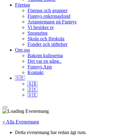
Företag
Företag och grupper
Funnys enkronasfond
Arrangemang på Funnys
Vi besöker er
Sponsring
Skola och förskola
Fonder och stiftelser
Om oss
Bakom kulisserna
Det var en gång..
Funnys App
Kontakt
🇸🇪
🇬🇧
🇩🇰
🇩🇪
« Alla Evenemang
Detta evenemang har redan ägt rum.