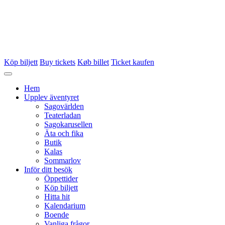
Köp biljett
Buy tickets
Køb billet
Ticket kaufen
Hem
Upplev äventyret
Sagovärlden
Teaterladan
Sagokarusellen
Äta och fika
Butik
Kalas
Sommarlov
Inför ditt besök
Öppettider
Köp biljett
Hitta hit
Kalendarium
Boende
Vanliga frågor