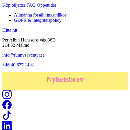
Köp biljetter
FAQ
Öppettider
Allmänna försäljningsvillkor
GDPR & integritetspolicy
Hitta hit
Per Albin Hanssons väg 36D
214 32 Malmö
info@funnysaventyr.se
+46 40 677 14 41
Nyhetsbrev