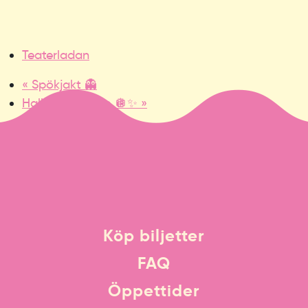
Teaterladan
«
Spökjakt 👻
Halloweendisco 🪩✨
»
Köp biljetter
FAQ
Öppettider