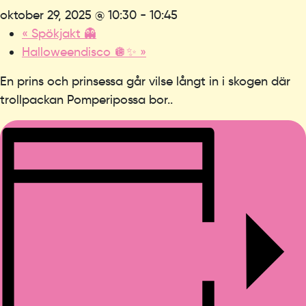
oktober 29, 2025 @ 10:30
-
10:45
«
Spökjakt 👻
Halloweendisco 🪩✨
»
En prins och prinsessa går vilse långt in i skogen där
trollpackan Pomperipossa bor..