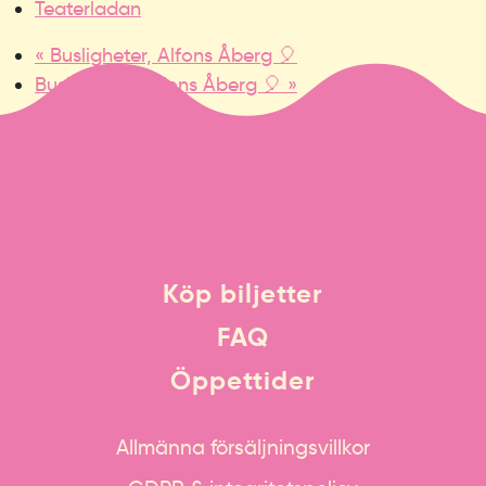
Teaterladan
«
Busligheter, Alfons Åberg 🎈
Busligheter, Alfons Åberg 🎈
»
Köp biljetter
FAQ
Öppettider
Allmänna försäljningsvillkor