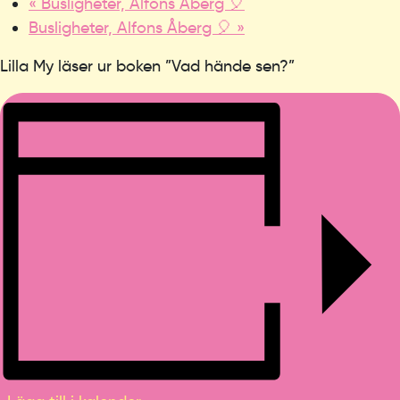
«
Busligheter, Alfons Åberg 🎈
Busligheter, Alfons Åberg 🎈
»
Lilla My läser ur boken ”Vad hände sen?”