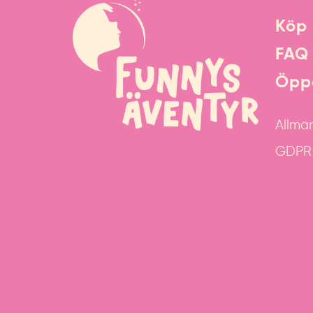
Köp 
FAQ
Öppe
Allmän
GDPR &