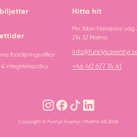
biljetter
Hitta hit
Per Albin Hanssons väg
ttider
214 32 Malmö
info@funnysaventyr.s
na försäljningsvillkor
+46 40 677 14 41
 integritetspolicy
Copyright © Funnys Äventyr i Malmö AB 2026