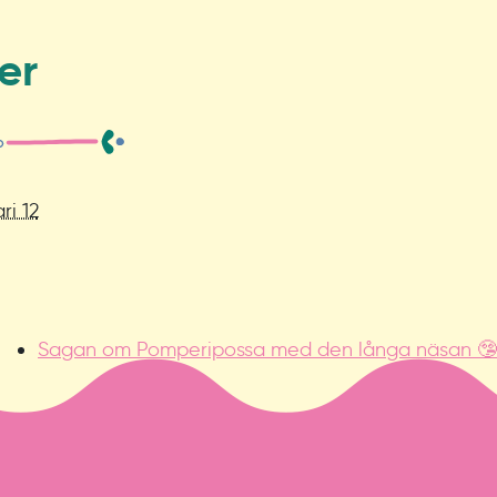
er
ri 12
Sagan om Pomperipossa med den långa näsan 🤥