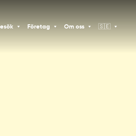
besök
Företag
Om oss
🇸🇪