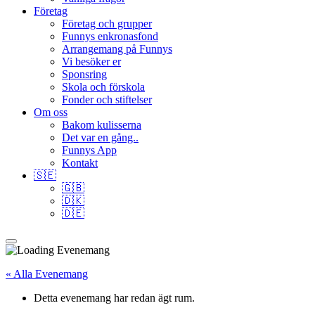
Företag
Företag och grupper
Funnys enkronasfond
Arrangemang på Funnys
Vi besöker er
Sponsring
Skola och förskola
Fonder och stiftelser
Om oss
Bakom kulisserna
Det var en gång..
Funnys App
Kontakt
🇸🇪
🇬🇧
🇩🇰
🇩🇪
« Alla Evenemang
Detta evenemang har redan ägt rum.