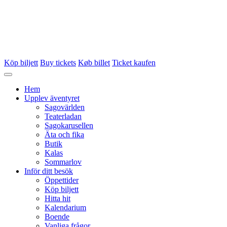
Köp biljett
Buy tickets
Køb billet
Ticket kaufen
Hem
Upplev äventyret
Sagovärlden
Teaterladan
Sagokarusellen
Äta och fika
Butik
Kalas
Sommarlov
Inför ditt besök
Öppettider
Köp biljett
Hitta hit
Kalendarium
Boende
Vanliga frågor