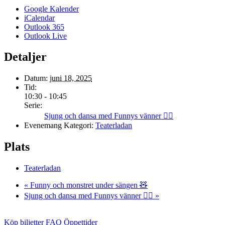
Google Kalender
iCalendar
Outlook 365
Outlook Live
Detaljer
Datum:
juni 18, 2025
Tid:
10:30 - 10:45
Serie:
Sjung och dansa med Funnys vänner 👯‍♀️
Evenemang Kategori:
Teaterladan
Plats
Teaterladan
«
Funny och monstret under sängen 🧸
Sjung och dansa med Funnys vänner 👯‍♀️
»
Köp biljetter
FAQ
Öppettider