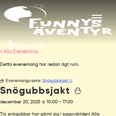
Köp biljett
« Alla Evenemang
Detta evenemang har redan ägt rum.
Evenemangs-serie:
Snögubbsjakt ⛄️
Snögubbsjakt ⛄️
december 20, 2025 @ 10:00
-
17:00
Tio snögubbar har gömt sig i sagovärlden! Alla