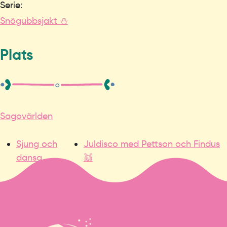
Serie:
Snögubbsjakt ⛄️
Plats
Sagovärlden
Sjung och
Juldisco med Pettson och Findus
dansa
👯