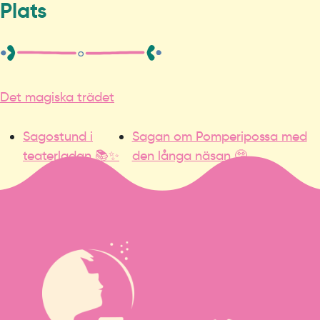
Plats
Det magiska trädet
Sagostund i
Sagan om Pomperipossa med
teaterladan 📚✨
den långa näsan 🤥