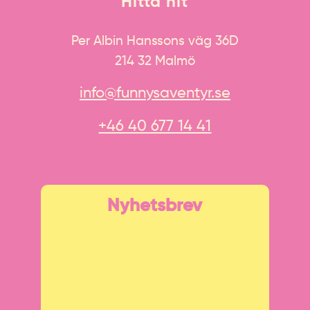
Hitta hit
Per Albin Hanssons väg 36D
214 32 Malmö
info@funnysaventyr.se
+46 40 677 14 41
Nyhetsbrev