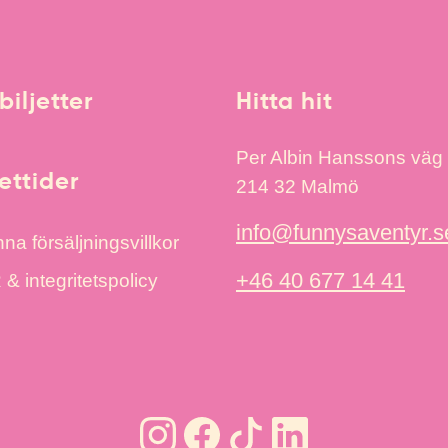
biljetter
Hitta hit
Per Albin Hanssons väg
ttider
214 32 Malmö
info@funnysaventyr.s
na försäljningsvillkor
+46 40 677 14 41
 integritetspolicy