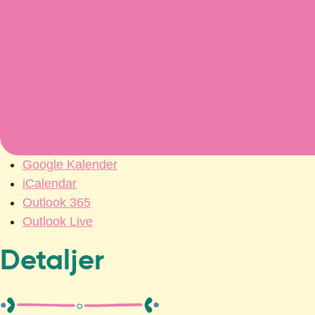
Google Kalender
iCalendar
Outlook 365
Outlook Live
Detaljer