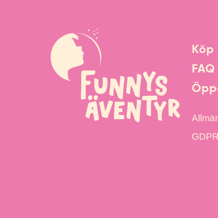
Köp 
FAQ
Öppe
Allmän
GDPR &