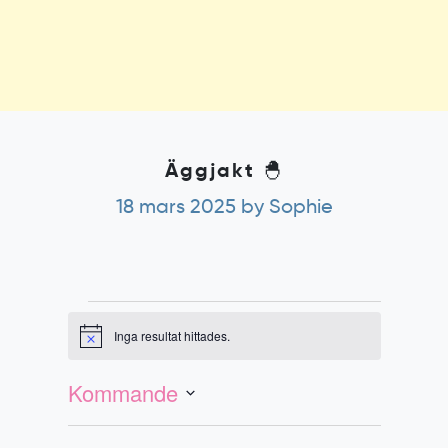
Äggjakt 🐣
18 mars 2025
by Sophie
Evenemang
Inga resultat hittades.
Notis
Evenemang
Vy-
vynavigering
navigering
Kommande
Välj