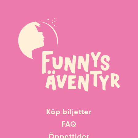
Köp biljetter
FAQ
Öppettider