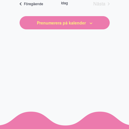
datum
Idag
Nästa
Evenemang
Föregående
Evenemang
Prenumerera på kalender