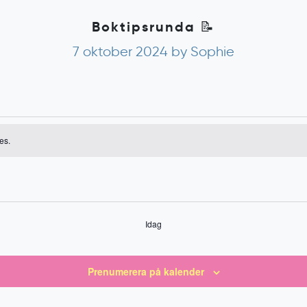
Boktipsrunda 📝
7 oktober 2024
by Sophie
emang
es.
ing
Idag
Prenumerera på kalender