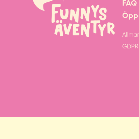
FAQ
Öppe
Allmän
GDPR &