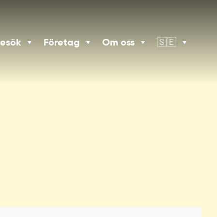
besök
Företag
Om oss
🇸🇪