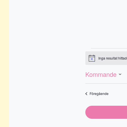
Even
Inga resultat hittad
Notis
Evenemang
Vy-
vynavigering
Kommande
naviger
Välj
datum
Evenemang
Föregående