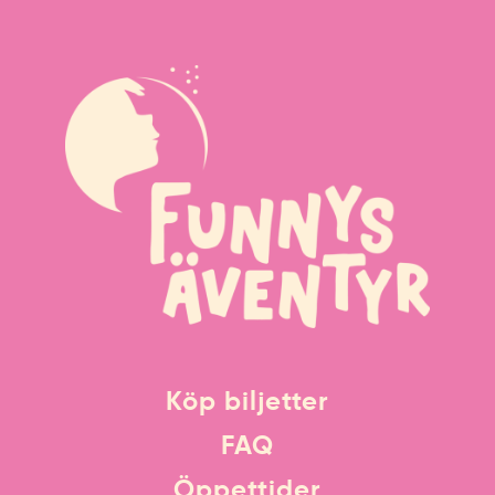
Köp biljetter
FAQ
Öppettider