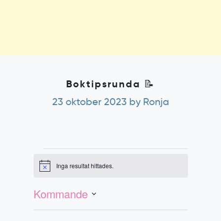
Boktipsrunda 📝
23 oktober 2023
by Ronja
Evenemang
Inga resultat hittades.
Notis
Evenemang
Vy-
vynavigering
navigering
Kommande
Välj