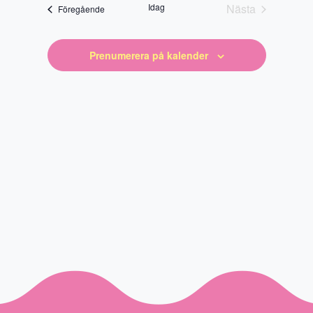
datum
Idag
Nästa
Evenemang
Föregående
Evenemang
Prenumerera på kalender