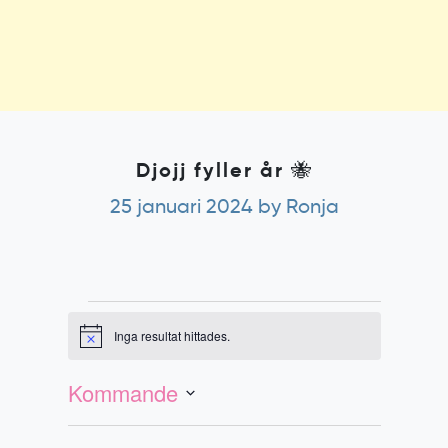
Djojj fyller år 🐝
25 januari 2024
by Ronja
Evenemang
Inga resultat hittades.
Notis
Evenemang
Vy-
vynavigering
navigering
Kommande
Välj