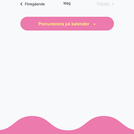
datum
Idag
Nästa
Evenemang
Föregående
Evenemang
Prenumerera på kalender