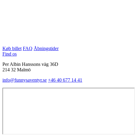
Køb billet
FAQ
Åbningstider
Find os
Per Albin Hanssons väg 36D
214 32 Malmö
info@funnysaventyr.se
+46 40 677 14 41