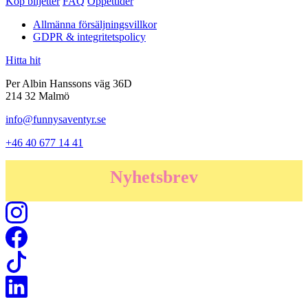
Köp biljetter
FAQ
Öppettider
Allmänna försäljningsvillkor
GDPR & integritetspolicy
Hitta hit
Per Albin Hanssons väg 36D
214 32 Malmö
info@funnysaventyr.se
+46 40 677 14 41
Nyhetsbrev