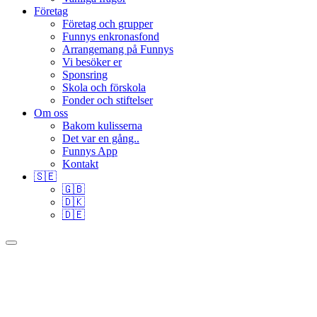
Företag
Företag och grupper
Funnys enkronasfond
Arrangemang på Funnys
Vi besöker er
Sponsring
Skola och förskola
Fonder och stiftelser
Om oss
Bakom kulisserna
Det var en gång..
Funnys App
Kontakt
🇸🇪
🇬🇧
🇩🇰
🇩🇪