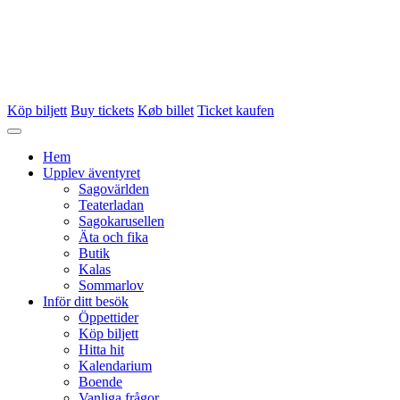
Köp biljett
Buy tickets
Køb billet
Ticket kaufen
Hem
Upplev äventyret
Sagovärlden
Teaterladan
Sagokarusellen
Äta och fika
Butik
Kalas
Sommarlov
Inför ditt besök
Öppettider
Köp biljett
Hitta hit
Kalendarium
Boende
Vanliga frågor