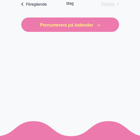
datum
Idag
Nästa
Evenemang
Föregående
Evenemang
Prenumerera på kalender