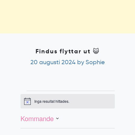
Findus flyttar ut 😺
20 augusti 2024
by Sophie
Evenemang
Inga resultat hittades.
Notis
Evenemang
Vy-
vynavigering
navigering
Kommande
Välj