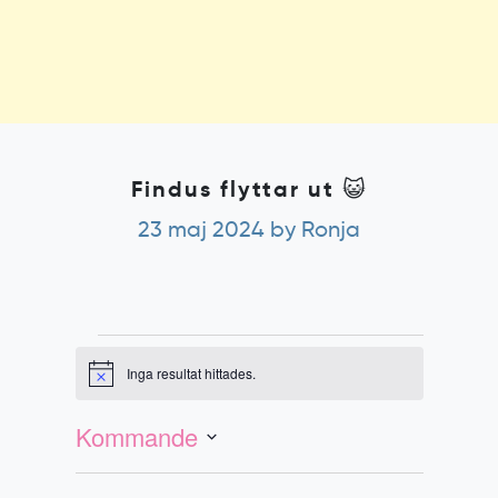
Findus flyttar ut 😺
23 maj 2024
by Ronja
Evenemang
Inga resultat hittades.
Notis
Evenemang
Vy-
vynavigering
navigering
Kommande
Välj