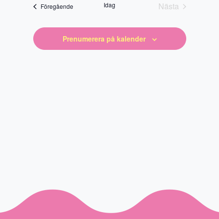
datum
Idag
Nästa
Evenemang
Föregående
Evenemang
Prenumerera på kalender