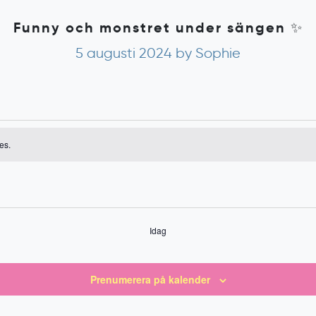
Funny och monstret under sängen ✨
5 augusti 2024
by Sophie
emang
es.
ing
Idag
Prenumerera på kalender