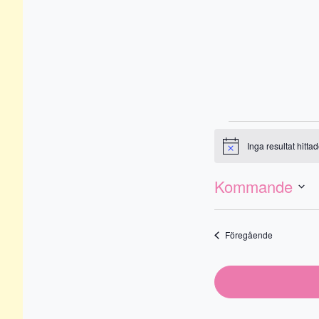
Even
Inga resultat hittad
Notis
Evenemang
Vy-
vynavigering
Kommande
naviger
Välj
datum
Evenemang
Föregående