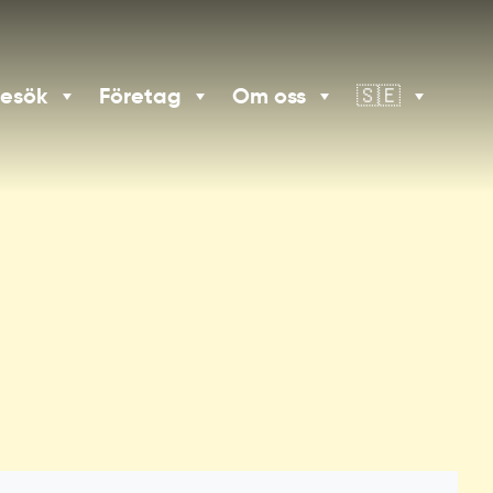
besök
Företag
Om oss
🇸🇪