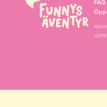
FAQ
Öppe
Allmän
GDPR &