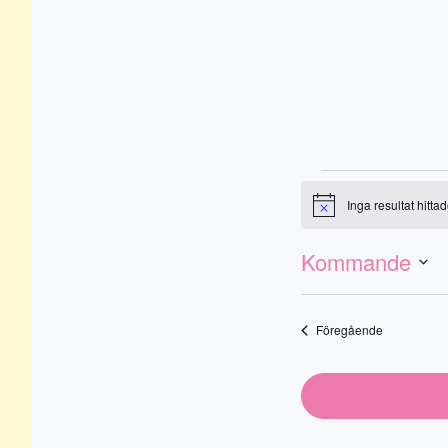
Even
Inga resultat hittad
Notis
Evenemang
Vy-
vynavigering
Kommande
naviger
Välj
datum
Evenemang
Föregående