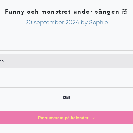
Funny och monstret under sängen 🧸
20 september 2024
by Sophie
emang
es.
ing
Idag
Prenumerera på kalender