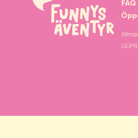
FAQ
Öppe
Allmän
GDPR &