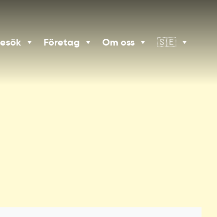
besök
Företag
Om oss
🇸🇪