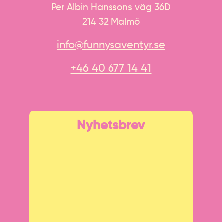
Per Albin Hanssons väg 36D
214 32 Malmö
info@funnysaventyr.se
+46 40 677 14 41
Nyhetsbrev