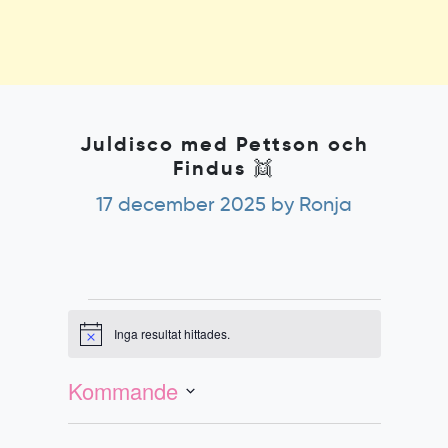
Juldisco med Pettson och
Findus 👯
17 december 2025
by Ronja
Evenemang
Inga resultat hittades.
Notis
Evenemang
Vy-
vynavigering
navigering
Kommande
Välj
datum