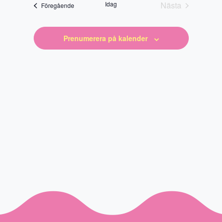
Idag
Nästa
Evenemang
Föregående
Evenemang
Prenumerera på kalender