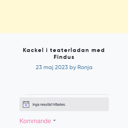
Kackel i teaterladan med
Findus
23 maj 2023
by Ronja
Evenemang
Inga resultat hittades.
Notis
Evenemang
Vy-
vynavigering
navigering
Kommande