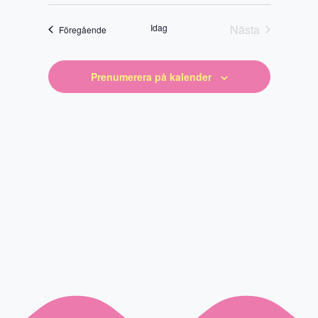
Välj
datum
Idag
Nästa
Evenemang
Föregående
Evenemang
Prenumerera på kalender