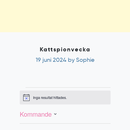
Kattspionvecka
19 juni 2024
by Sophie
Evenemang
Inga resultat hittades.
Notis
Evenemang
Vy-
vynavigering
navigering
Kommande
Välj