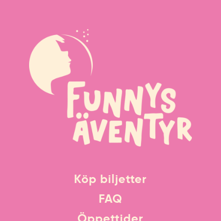
Köp biljetter
FAQ
Öppettider