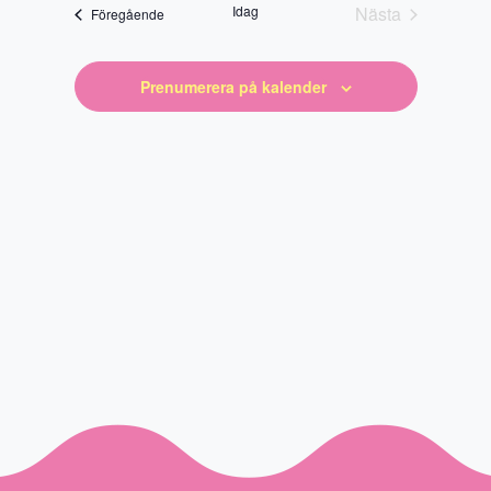
datum
Idag
Nästa
Evenemang
Föregående
Evenemang
Prenumerera på kalender