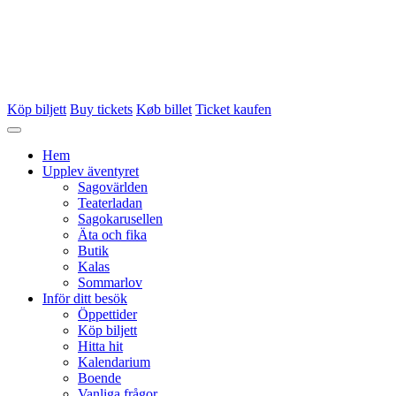
Köp biljett
Buy tickets
Køb billet
Ticket kaufen
Hem
Upplev äventyret
Sagovärlden
Teaterladan
Sagokarusellen
Äta och fika
Butik
Kalas
Sommarlov
Inför ditt besök
Öppettider
Köp biljett
Hitta hit
Kalendarium
Boende
Vanliga frågor