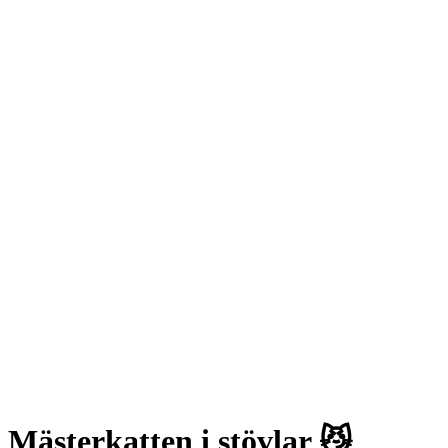
Mästerkatten i stövlar 😼