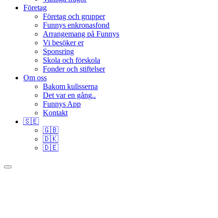
Företag
Företag och grupper
Funnys enkronasfond
Arrangemang på Funnys
Vi besöker er
Sponsring
Skola och förskola
Fonder och stiftelser
Om oss
Bakom kulisserna
Det var en gång..
Funnys App
Kontakt
🇸🇪
🇬🇧
🇩🇰
🇩🇪