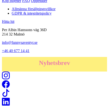
Köp biljetter
FAQ
Öppettider
Allmänna försäljningsvillkor
GDPR & integritetspolicy
Hitta hit
Per Albin Hanssons väg 36D
214 32 Malmö
info@funnysaventyr.se
+46 40 677 14 41
Nyhetsbrev