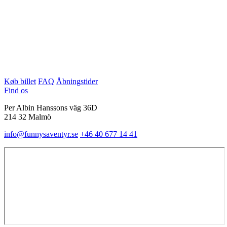
Køb billet
FAQ
Åbningstider
Find os
Per Albin Hanssons väg 36D
214 32 Malmö
info@funnysaventyr.se
+46 40 677 14 41