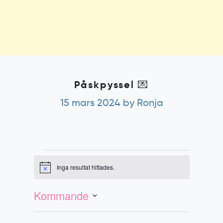
Påskpyssel 💌
15 mars 2024
by Ronja
Evenemang
Inga resultat hittades.
Notis
Evenemang
Vy-
vynavigering
navigering
Kommande
Välj