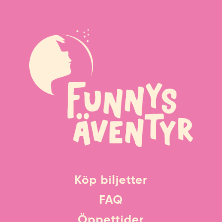
Köp biljetter
FAQ
Öppettider