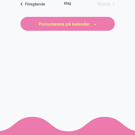
datum
Idag
Nästa
Evenemang
Föregående
Evenemang
Prenumerera på kalender