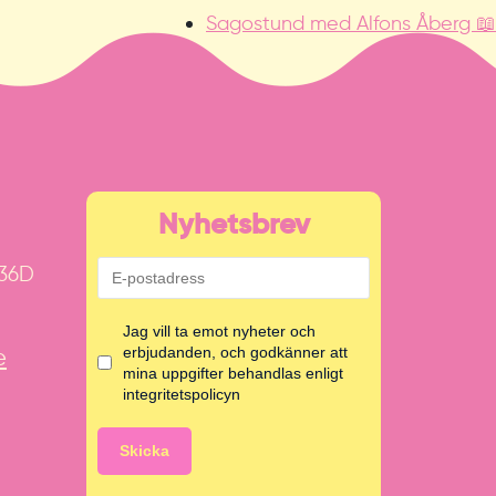
Sagostund med Alfons Åberg 📖
Nyhetsbrev
 36D
Jag vill ta emot nyheter och
e
erbjudanden, och godkänner att
mina uppgifter behandlas enligt
integritetspolicyn
Skicka