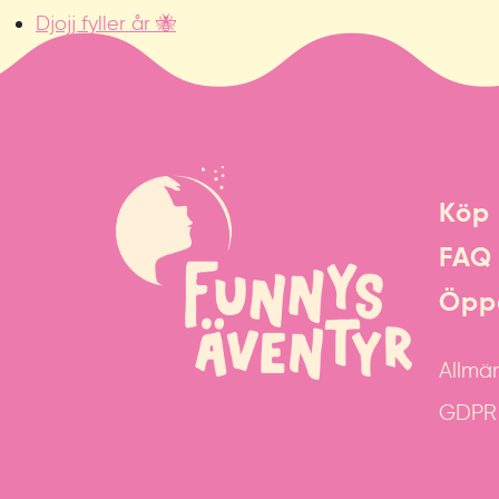
Djojj fyller år 🐝
Köp 
FAQ
Öppe
Allmän
GDPR &