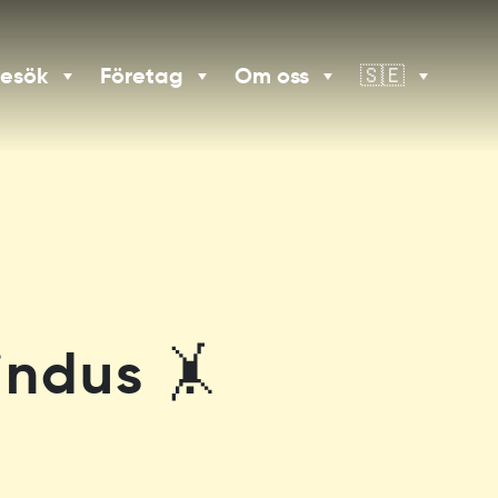
besök
Företag
Om oss
🇸🇪
indus 🤸