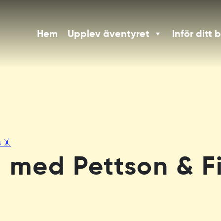
Hem
Upplev äventyret
Inför ditt 
 🤸
 med Pettson & F