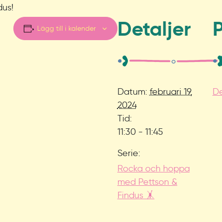
dus!
Detaljer
P
Lägg till i kalender
Datum:
februari 19,
De
2024
Tid:
11:30 - 11:45
Serie:
Rocka och hoppa
med Pettson &
Findus 🤸