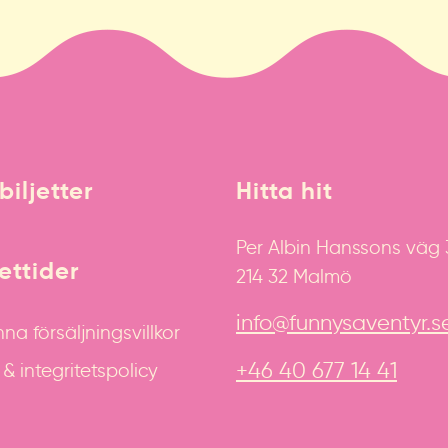
biljetter
Hitta hit
Per Albin Hanssons väg
ttider
214 32 Malmö
info@funnysaventyr.s
na försäljningsvillkor
+46 40 677 14 41
 integritetspolicy