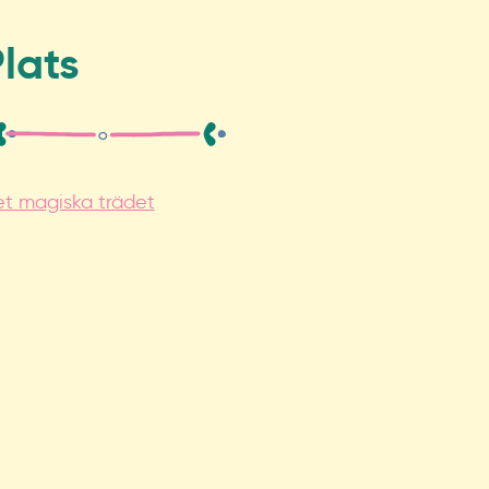
lats
t magiska trädet