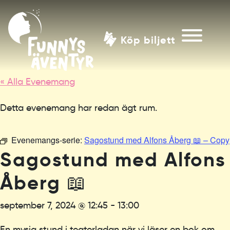
Köp biljett
« Alla Evenemang
Detta evenemang har redan ägt rum.
Evenemangs-serie:
Sagostund med Alfons Åberg 📖 – Copy
Sagostund med Alfons
Åberg 📖
september 7, 2024 @ 12:45
-
13:00
En mysig stund i teaterladan när vi läser en bok om