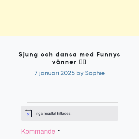
Sjung och dansa med Funnys
vänner 👯‍♀️
7 januari 2025
by Sophie
Evenemang
Inga resultat hittades.
Notis
Evenemang
Vy-
vynavigering
navigering
Kommande