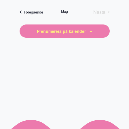
Välj
datum
Idag
Nästa
Evenemang
Föregående
Evenemang
Prenumerera på kalender