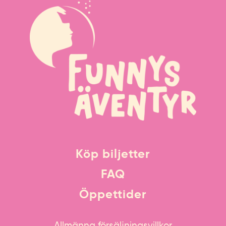
Köp biljetter
FAQ
Öppettider
Allmänna försäljningsvillkor