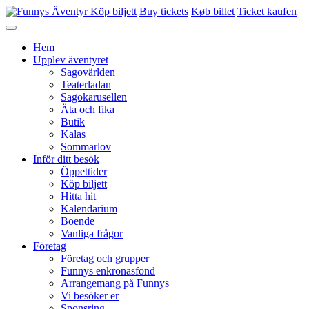
Köp biljett
Buy tickets
Køb billet
Ticket kaufen
Hem
Upplev äventyret
Sagovärlden
Teaterladan
Sagokarusellen
Äta och fika
Butik
Kalas
Sommarlov
Inför ditt besök
Öppettider
Köp biljett
Hitta hit
Kalendarium
Boende
Vanliga frågor
Företag
Företag och grupper
Funnys enkronasfond
Arrangemang på Funnys
Vi besöker er
Sponsring