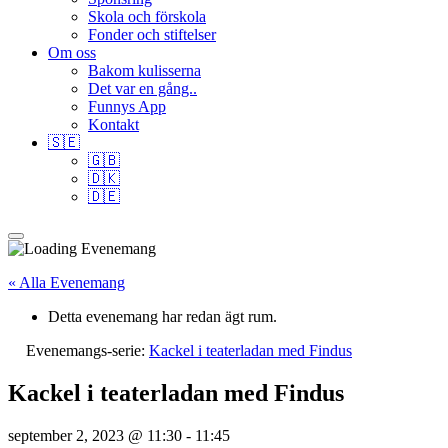
Skola och förskola
Fonder och stiftelser
Om oss
Bakom kulisserna
Det var en gång..
Funnys App
Kontakt
🇸🇪
🇬🇧
🇩🇰
🇩🇪
« Alla Evenemang
Detta evenemang har redan ägt rum.
Evenemangs-serie:
Kackel i teaterladan med Findus
Kackel i teaterladan med Findus
september 2, 2023 @ 11:30
-
11:45