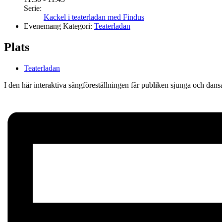
Serie:
Kackel i teaterladan med Findus
Evenemang Kategori:
Teaterladan
Plats
Teaterladan
I den här interaktiva sångföreställningen får publiken sjunga och dans