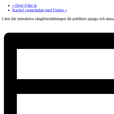
«
Djojj fyller år
Kackel i teaterladan med Findus
»
I den här interaktiva sångföreställningen får publiken sjunga och dans