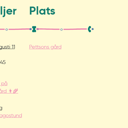
ljer
Plats
usti 11
Pettsons gård
:45
 på
rd 👨‍🌾
g
agostund