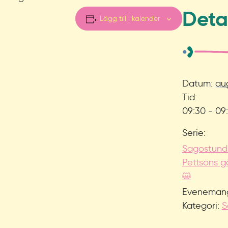
Deta
Lägg till i kalender
Datum:
aug
Tid:
09:30 - 09
Serie:
Sagostund
Pettsons gå
😺
Eveneman
Kategori:
S