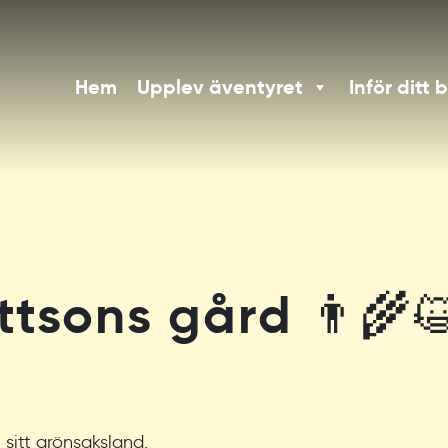
Hem
Upplev äventyret
Inför ditt 
tsons gård 👨‍🌾
 sitt grönsaksland.