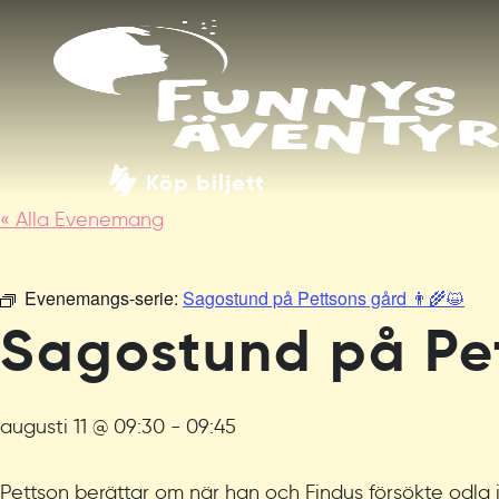
Köp biljett
« Alla Evenemang
Evenemangs-serie:
Sagostund på Pettsons gård 👨‍🌾😺
Sagostund på Pet
augusti 11 @ 09:30
-
09:45
Pettson berättar om när han och Findus försökte odla i