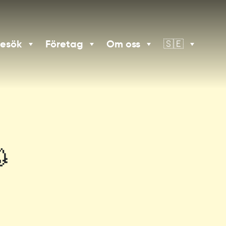
besök
Företag
Om oss
🇸🇪
