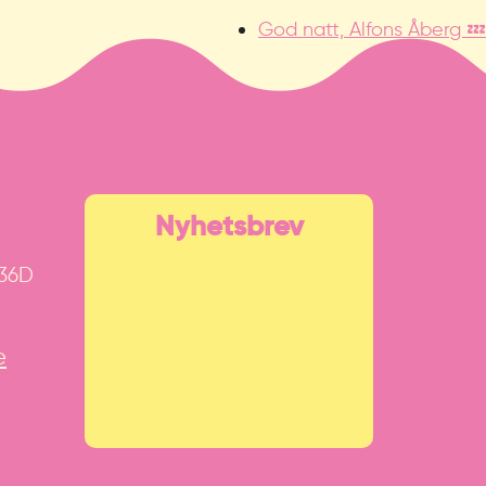
God natt, Alfons Åberg 💤
Nyhetsbrev
 36D
e