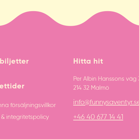
biljetter
Hitta hit
Per Albin Hanssons väg
ttider
214 32 Malmö
info@funnysaventyr.s
na försäljningsvillkor
+46 40 677 14 41
 integritetspolicy