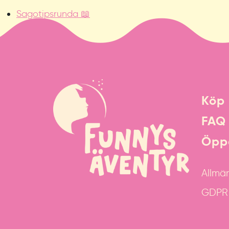
Sagotipsrunda 📖
Köp 
FAQ
Öppe
Allmän
GDPR &