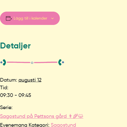
Lägg till i kalender
Detaljer
Datum:
augusti 12
Tid:
09:30 - 09:45
Serie:
Sagostund på Pettsons gård 👨‍🌾😺
Evenemang Kategori:
Sagostund