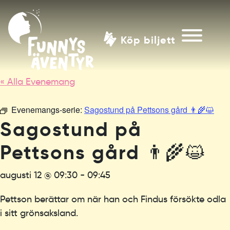
Köp biljett
« Alla Evenemang
Evenemangs-serie:
Sagostund på Pettsons gård 👨‍🌾😺
Sagostund på
Pettsons gård 👨‍🌾😺
augusti 12 @ 09:30
-
09:45
Pettson berättar om när han och Findus försökte odla
i sitt grönsaksland.