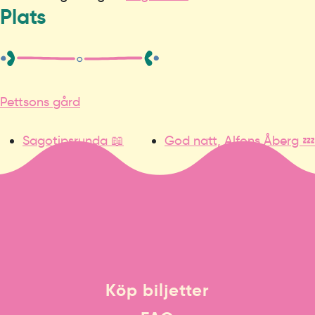
Plats
Pettsons gård
Sagotipsrunda 📖
God natt, Alfons Åberg 💤
Köp biljetter