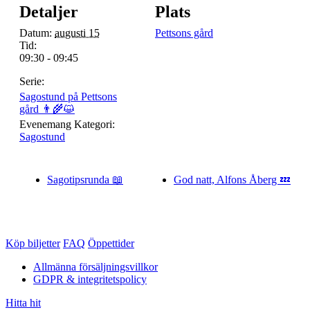
Detaljer
Plats
Datum:
augusti 15
Pettsons gård
Tid:
09:30 - 09:45
Serie:
Sagostund på Pettsons
gård 👨‍🌾😺
Evenemang Kategori:
Sagostund
Sagotipsrunda 📖
God natt, Alfons Åberg 💤
Köp biljetter
FAQ
Öppettider
Allmänna försäljningsvillkor
GDPR & integritetspolicy
Hitta hit