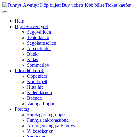
Köp biljett
Buy tickets
Køb billet
Ticket kaufen
Hem
Upplev äventyret
Sagovärlden
Teaterladan
Sagokarusellen
Äta och fika
Butik
Kalas
Sommarlov
Inför ditt besök
Öppettider
Köp biljett
Hitta hit
Kalendarium
Boende
Vanliga frågor
Företag
Företag och grupper
Funnys enkronasfond
Arrangemang på Funnys
Vi besöker er
Sponsring