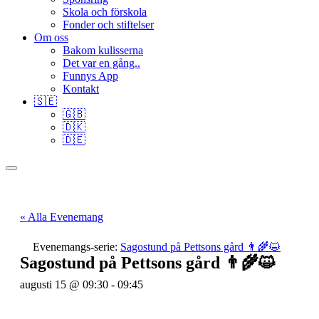
Skola och förskola
Fonder och stiftelser
Om oss
Bakom kulisserna
Det var en gång..
Funnys App
Kontakt
🇸🇪
🇬🇧
🇩🇰
🇩🇪
« Alla Evenemang
Evenemangs-serie:
Sagostund på Pettsons gård 👨‍🌾😺
Sagostund på Pettsons gård 👨‍🌾😺
augusti 15 @ 09:30
-
09:45